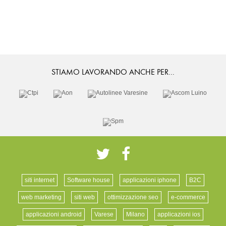
STIAMO LAVORANDO ANCHE PER
...
siti internet
Software house
applicazioni iphone
B2C
web marketing
siti web
ottimizzazione seo
e-commerce
applicazioni android
Varese
Milano
applicazioni ios