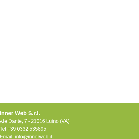
Inner Web S.r.l.
v.le Dante, 7 - 21016 Luino (VA)
Tel +39 0332 535895
Email:
info@innerweb.it