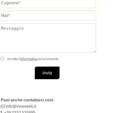
informativa
Ho letto l'
ed acconsento.
Invia
Puoi anche contattarci così:
info@innerweb.it
+39 0332 535895