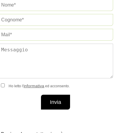
informativa
Ho letto l'
ed acconsento.
Invia